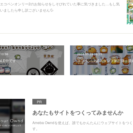
エコペンオンリー2のお知らせをしそびれていた事に気づきました…もし気
いましたら申し訳ございません💦
 10:06
2018.05.29 16:25
ALE中です
エコペンLINEスタンプ第三弾！濃
PR
あなたもサイトをつくってみませんか
Ameba Owndを使えば、誰でもかんたんにウェブサイトをつ
す。