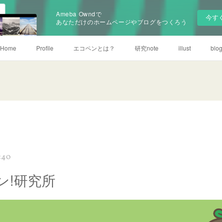
Ameba Owndで
今す
あなただけのホームページやブログをつくろう
Home
Profile
エコペンとは？
研究note
illust
blo
:40
ン!研究所