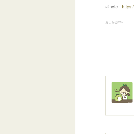
🌱note：
https
おしらせ
(
20
)