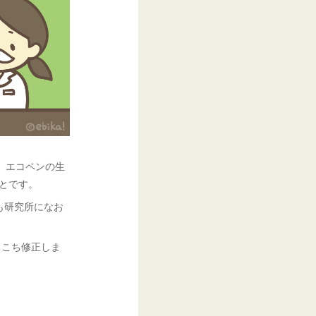
、エコペンの生
とです。
も研究所になお
ちこち修正しま
！