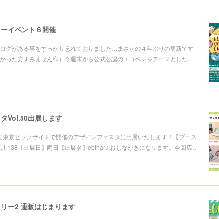
リーイベント６開催
ログがある事をすっかり忘れておりました…まさかの４年ぶりの更新です
かった方すみません💦）今週末から公式公認のエコペンをテーマとした…
Vol.50出展します
6日に東京ビックサイトで開催のデザインフェスタに出展いたします！【ブース
I-137, I-138【出展日】両日【出展名】ebiharu!おしながきになります。今回広…
ンリー2 通販はじまります