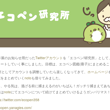
年展のお知らせ用だった
Twitterアカウント
を「エコペン!研究所」として
ートしていく事にしました。目標は、エコペン図鑑(冊子)にまとめるこ
所としてアカウントを調整していたら楽しくなってきて、
ホームページ
究をまとめていく
noto
も借りてみました。
ち、やる気は、逃げる前に捕まえるのがいちばん！ガッチリ捕まえてあ
らは
note
にてエコペンについて続けてまとめていけるようガンバリマス
s://twitter.com/ecopen358
ecopen.yanagies.com/