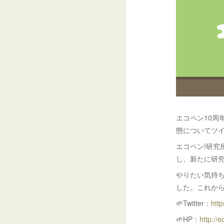
エコペン10周
態についてツイ
エコペン!研究
し、新たに研
やりたい気持
した。これか
🌱Twitter：
http
🌱HP：
http://